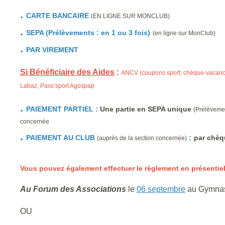
.
CARTE BANCAIRE
(EN LIGNE SUR MONCLUB)
.
SEPA (Prélèvements : en 1 ou 3 fois)
(en ligne sur MonClub)
.
PAR VIREMENT
Si Bénéficiaire des Aides
:
ANCV (coupons sport, chèque-vacances
Labaz,
Pass’sport Agospap
.
PAIEMENT PARTIEL :
U
ne partie en SEPA unique
(P
rélèvemen
concernée
.
PAIEMENT AU CLUB
:
par chèq
(auprès de la section concernée)
Vous pouvez également effectuer le règlement en présentie
Au Forum des Associations
le
06 septembre
au Gymnase
OU