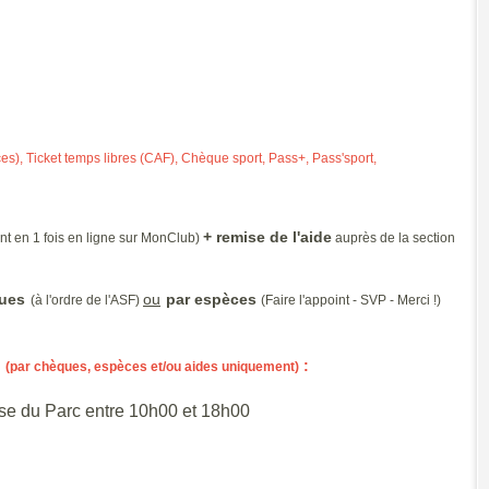
), Ticket temps libres (CAF), Chèque sport, Pass+, Pass'sport,
+ remise de l'aide
t en 1 fois en ligne sur MonClub)
auprès de la section
ues
ou
par espèces
(à l'ordre de l'ASF)
(Faire l'appoint - SVP - Merci !)
l
:
(par chèques, espèces et/ou aides uniquement)
 du Parc entre 10h00 et 18h00